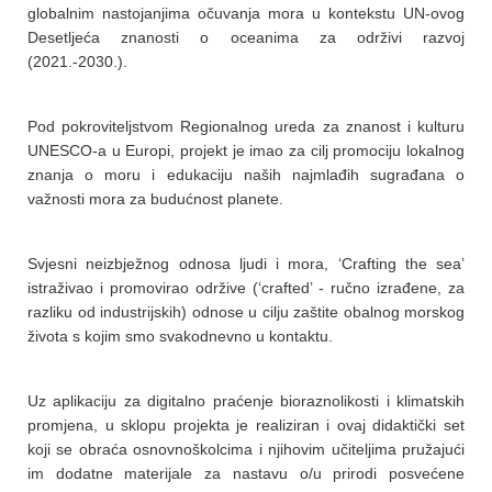
globalnim nastojanjima očuvanja mora u kontekstu UN-ovog
Desetljeća znanosti o oceanima za održivi razvoj
(2021.-2030.).
Pod pokroviteljstvom Regionalnog ureda za znanost i kulturu
UNESCO-a u Europi, projekt je imao za cilj promociju lokalnog
znanja o moru i edukaciju naših najmlađih sugrađana o
važnosti mora za budućnost planete.
Svjesni neizbježnog odnosa ljudi i mora, ‘Crafting the sea’
istraživao i promovirao održive (‘crafted’ - ručno izrađene, za
razliku od industrijskih) odnose u cilju zaštite obalnog morskog
života s kojim smo svakodnevno u kontaktu.
Uz aplikaciju za digitalno praćenje bioraznolikosti i klimatskih
promjena, u sklopu projekta je realiziran i ovaj didaktički set
koji se obraća osnovnoškolcima i njihovim učiteljima pružajući
im dodatne materijale za nastavu o/u prirodi posvećene