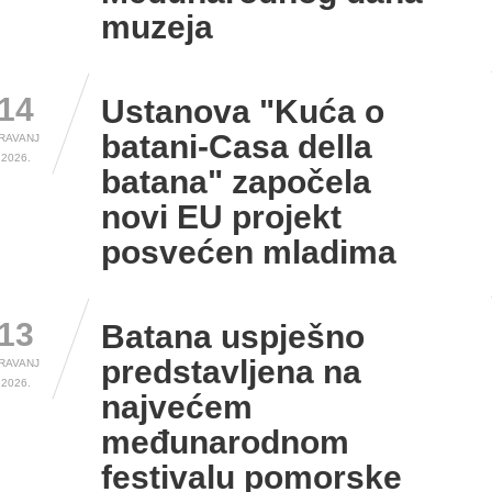
muzeja
14
Ustanova "Kuća o
batani-Casa della
RAVANJ
2026.
batana" započela
novi EU projekt
posvećen mladima
13
Batana uspješno
predstavljena na
RAVANJ
2026.
najvećem
međunarodnom
festivalu pomorske