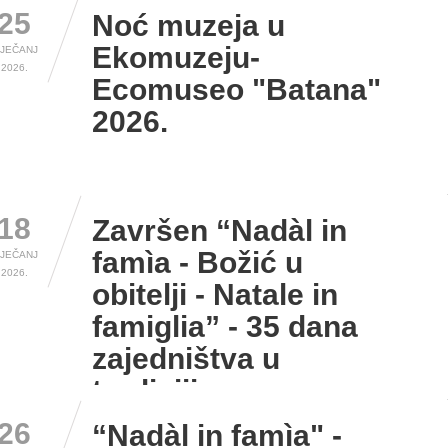
25
Noć muzeja u
Ekomuzeju-
IJEČANJ
2026.
Ecomuseo "Batana"
2026.
18
Završen “Nadàl in
famìa - Božić u
IJEČANJ
2026.
obitelji - Natale in
famiglia” - 35 dana
zajedništva u
tradiciji...
26
“Nadàl in famìa" -