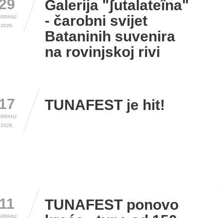
29
Galerija "ʃutalateîna"
- čarobni svijet
SRPANJ
2026.
Bataninih suvenira
na rovinjskoj rivi
17
TUNAFEST je hit!
SRPANJ
2026.
11
TUNAFEST ponovo
SRPANJ