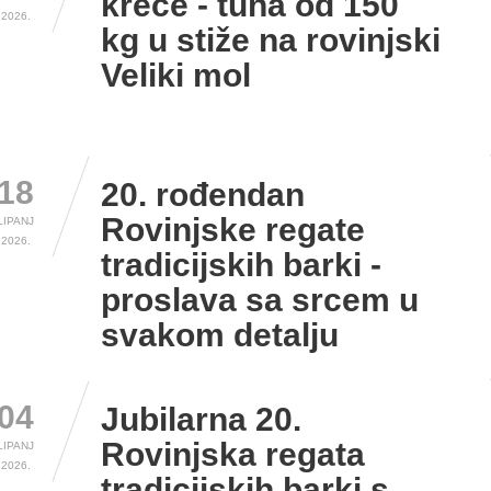
kreće - tuna od 150
2026.
kg u stiže na rovinjski
Veliki mol
18
20. rođendan
Rovinjske regate
LIPANJ
2026.
tradicijskih barki -
proslava sa srcem u
svakom detalju
04
Jubilarna 20.
Rovinjska regata
LIPANJ
2026.
tradicijskih barki s