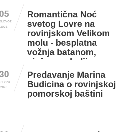
05
Romantična Noć
svetog Lovre na
OLOVOZ
2026.
rovinjskom Velikom
molu - besplatna
vožnja batanom,
nježne melodije,...
30
Predavanje Marina
Budicina o rovinjskoj
SRPANJ
2026.
pomorskoj baštini