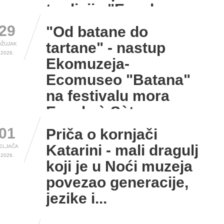
tradicije "Escale...
29
"Od batane do
tartane" - nastup
OŽUJAK
2026.
Ekomuzeja-
Ecomuseo "Batana"
na festivalu mora
Escale à Sète...
01
Priča o kornjači
Katarini - mali dragulj
ELJAČA
2026.
koji je u Noći muzeja
povezao generacije,
jezike i...