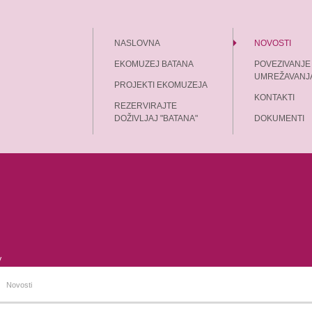
NASLOVNA
NOVOSTI
EKOMUZEJ BATANA
POVEZIVANJE 
UMREŽAVANJ
PROJEKTI EKOMUZEJA
KONTAKTI
REZERVIRAJTE
DOŽIVLJAJ "BATANA"
DOKUMENTI
Novosti